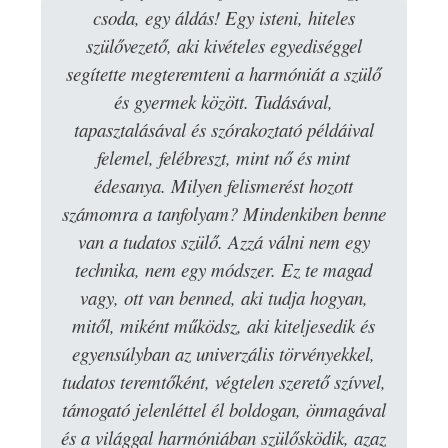
csoda, egy áldás! Egy isteni, hiteles
szülővezető, aki kivételes egyediséggel
segítette megteremteni a harmóniát a szülő
és gyermek között. Tudásával,
tapasztalásával és szórakoztató példáival
felemel, felébreszt, mint nő és mint
édesanya. Milyen felismerést hozott
számomra a tanfolyam? Mindenkiben benne
van a tudatos szülő. Azzá válni nem egy
technika, nem egy módszer. Ez te magad
vagy, ott van benned, aki tudja hogyan,
mitől, miként működsz, aki kiteljesedik és
egyensúlyban az univerzális törvényekkel,
tudatos teremtőként, végtelen szerető szívvel,
támogató jelenléttel él boldogan, önmagával
és a világgal harmóniában szülősködik, azaz