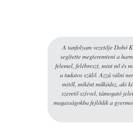
A tanfolyam vezetője Dobó Kat
segítette megteremteni a harm
felemel, felébreszt, mint nő és
a tudatos szülő. Azzá válni n
mitől, miként működsz, aki ki
szerető szívvel, támogató jel
magasságokba fejlődik a gyermekei