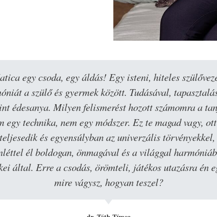
ica egy csoda, egy áldás! Egy isteni, hiteles szülőveze
óniát a szülő és gyermek között. Tudásával, tapasztalás
 mint édesanya. Milyen felismerést hozott számomra a 
em egy technika, nem egy módszer. Ez te magad vagy, ott
teljesedik és egyensúlyban az univerzális törvényekkel,
enléttel él boldogan, önmagával és a világgal harmóniáb
 által. Erre a csodás, örömteli, játékos utazásra én eg
mire vágysz, hogyan teszel?
dr. Tóth Tímea