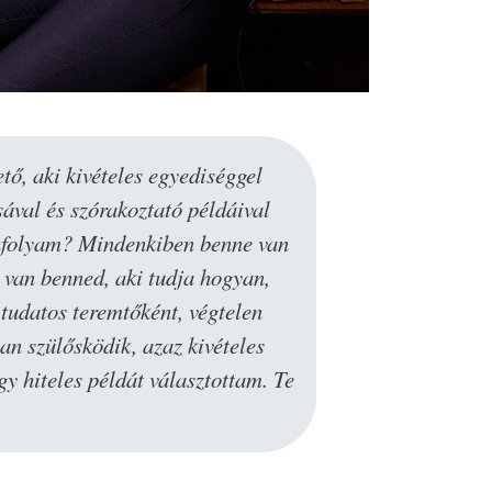
tő, aki kivételes egyediséggel
Szeretek Ka
ával és szórakoztató példáival
a felismer
tanfolyam? Mindenkiben benne van
tartja a 
 van benned, aki tudja hogyan,
 tudatos teremtőként, végtelen
an szülősködik, azaz kivételes
y hiteles példát választottam️. Te