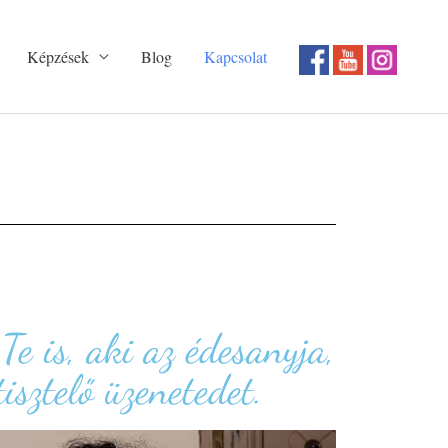
Képzések
Blog
Kapcsolat
e is, aki az édesanyja,
isztelő üzenetedet.