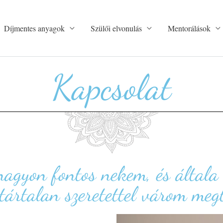
Díjmentes anyagok
Szülői elvonulás
Mentorálások
Kapcsolat
agyon fontos nekem, és általa T
ártalan szeretettel várom megt