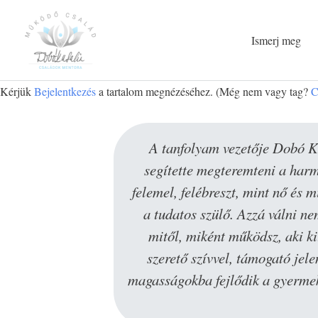
Ismerj meg
Kérjük
Bejelentkezés
a tartalom megnézéséhez.
(Még nem vagy tag?
C
 volt rám.
A tanfolyam vezetője Dobó Kat
néznem. A
segítette megteremteni a harm
eli hatások
felemel, felébreszt, mint nő és
a tudatos szülő. Azzá válni n
mitől, miként működsz, aki ki
 fel azokat
szerető szívvel, támogató jel
etem, hogy
magasságokba fejlődik a gyermekei
a személyes