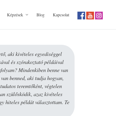
Képzések
Blog
Kapcsolat
tő, aki kivételes egyediséggel
Szeretek K
ával és szórakoztató példáival
a felisme
tanfolyam? Mindenkiben benne van
tartja 
 van benned, aki tudja hogyan,
 tudatos teremtőként, végtelen
an szülősködik, azaz kivételes
y hiteles példát választottam️. Te