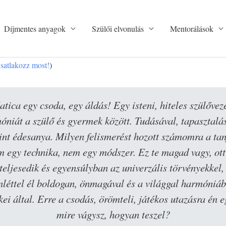
Díjmentes anyagok
Szülői elvonulás
Mentorálások
satlakozz most!
)
ica egy csoda, egy áldás! Egy isteni, hiteles szülőveze
óniát a szülő és gyermek között. Tudásával, tapasztalás
 mint édesanya. Milyen felismerést hozott számomra a 
em egy technika, nem egy módszer. Ez te magad vagy, ott
teljesedik és egyensúlyban az univerzális törvényekkel,
enléttel él boldogan, önmagával és a világgal harmóniáb
 által. Erre a csodás, örömteli, játékos utazásra én eg
mire vágysz, hogyan teszel?