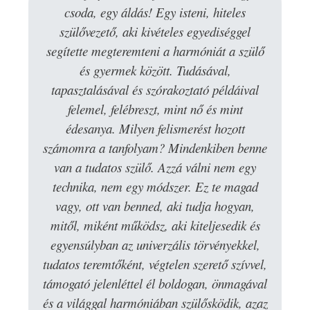
csoda, egy áldás! Egy isteni, hiteles
szülővezető, aki kivételes egyediséggel
segítette megteremteni a harmóniát a szülő
és gyermek között. Tudásával,
tapasztalásával és szórakoztató példáival
felemel, felébreszt, mint nő és mint
édesanya. Milyen felismerést hozott
számomra a tanfolyam? Mindenkiben benne
van a tudatos szülő. Azzá válni nem egy
technika, nem egy módszer. Ez te magad
vagy, ott van benned, aki tudja hogyan,
mitől, miként működsz, aki kiteljesedik és
egyensúlyban az univerzális törvényekkel,
tudatos teremtőként, végtelen szerető szívvel,
támogató jelenléttel él boldogan, önmagával
és a világgal harmóniában szülősködik, azaz