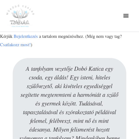
Kérjük
Bejelentkezés
a tartalom megnézéséhez.
(Még nem vagy tag?
Csatlakozz most!
)
A tanfolyam vezetője Dobó Katica egy
csoda, egy áldás! Egy isteni, hiteles
szülővezető, aki kivételes egyediséggel
segítette megteremteni a harmóniát a szülő
és gyermek között. Tudásával,
tapasztalásával és szórakoztató példáival
felemel, felébreszt, mint nő és mint
édesanya. Milyen felismerést hozott
számomra a tanfolyam? Mindenkiben benne