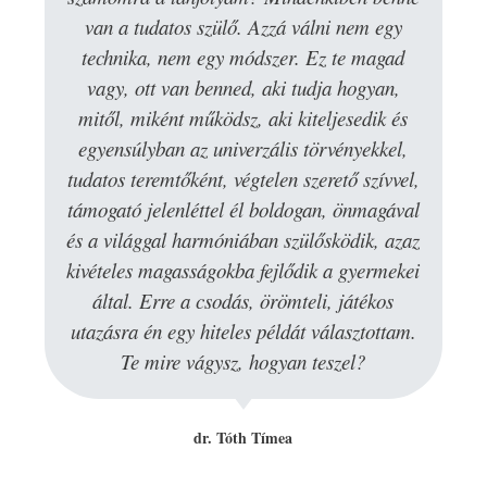
van a tudatos szülő. Azzá válni nem egy
technika, nem egy módszer. Ez te magad
vagy, ott van benned, aki tudja hogyan,
mitől, miként működsz, aki kiteljesedik és
egyensúlyban az univerzális törvényekkel,
tudatos teremtőként, végtelen szerető szívvel,
támogató jelenléttel él boldogan, önmagával
és a világgal harmóniában szülősködik, azaz
kivételes magasságokba fejlődik a gyermekei
által. Erre a csodás, örömteli, játékos
utazásra én egy hiteles példát választottam️.
Te mire vágysz, hogyan teszel?
dr. Tóth Tímea