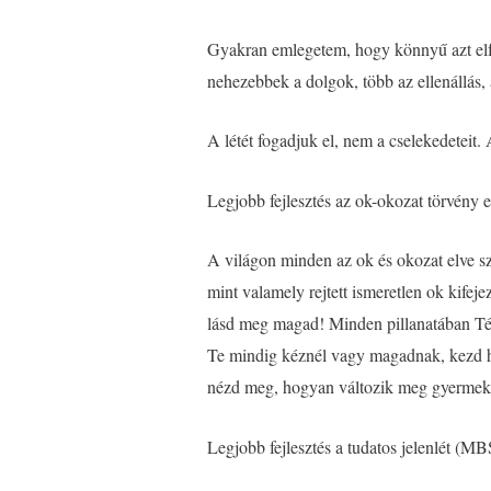
Gyakran emlegetem, hogy könnyű azt elfo
nehezebbek a dolgok, több az ellenállás
A létét fogadjuk el, nem a cselekedeteit
Legjobb fejlesztés az ok-okozat törvény 
A világon minden az ok és okozat elve s
mint valamely rejtett ismeretlen ok kif
lásd meg magad! Minden pillanatában Tég
Te mindig kéznél vagy magadnak, kezd hát 
nézd meg, hogyan változik meg gyermeked
Legjobb fejlesztés a tudatos jelenlét (M