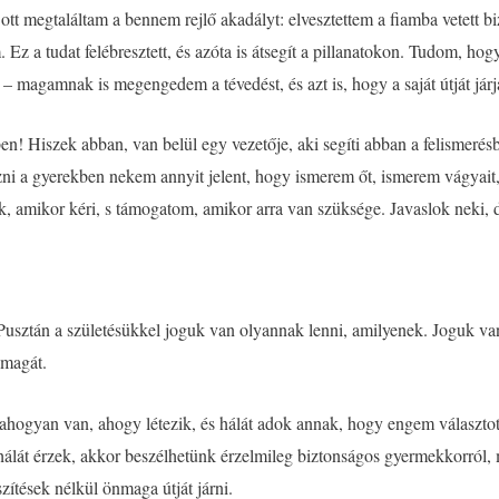
ott megtaláltam a bennem rejlő akadályt: elvesztettem a fiamba vetett b
 Ez a tudat felébresztett, és azóta is átsegít a pillanatokon. Tudom, 
 magamnak is megengedem a tévedést, és azt is, hogy a saját útját járj
en! Hiszek abban, van belül egy vezetője, aki segíti abban a felismerés
zni a gyerekben nekem annyit jelent, hogy ismerem őt, ismerem vágyait,
gyok, amikor kéri, s támogatom, amikor arra van szüksége. Javaslok neki,
sztán a születésükkel joguk van olyannak lenni, amilyenek. Joguk van 
nmagát.
ogyan van, ahogy létezik, és hálát adok annak, hogy engem választo
hálát érzek, akkor beszélhetünk érzelmileg biztonságos gyermekkorról,
zítések nélkül önmaga útját járni.