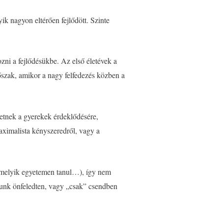
ik nagyon eltérően fejlődött. Szinte
i a fejlődésükbe. Az első életévek a
dőszak, amikor a nagy felfedezés közben a
etnek a gyerekek érdeklődésére,
maximalista kényszeredről, vagy a
n melyik egyetemen tanul…), így nem
zunk önfeledten, vagy „csak” csendben