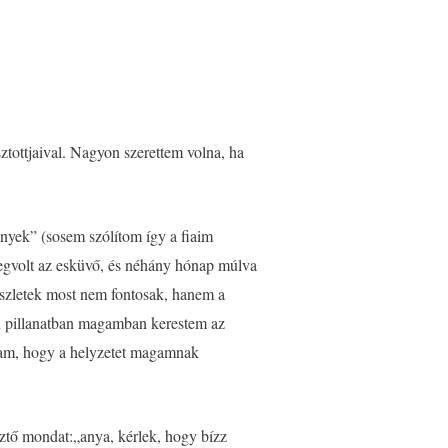
ztottjaival. Nagyon szerettem volna, ha
nyek” (sosem szólítom így a fiaim
megvolt az esküvő, és néhány hónap múlva
részletek most nem fontosak, hanem a
en pillanatban magamban kerestem az
dtam, hogy a helyzetet magamnak
sztő mondat:„anya, kérlek, hogy bízz