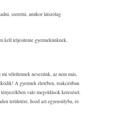
dni, szeretni, amikor látszólag
m kell teljesítenie gyermekünknek.
it mi véletlennek nevezünk, az nem más,
működik! A gyermek életében, reakcióiban
ő tényezőkben való megoldások keresését.
den területére, hozd azt egyensúlyba, és