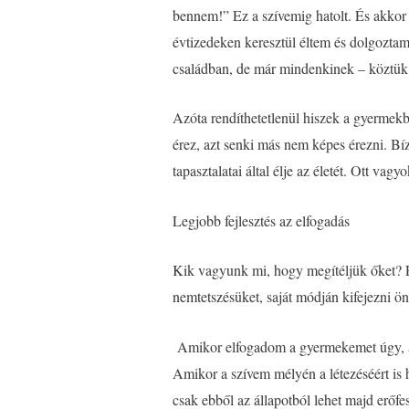
bennem!” Ez a szívemig hatolt. És akkor 
évtizedeken keresztül éltem és dolgoztam.
családban, de már mindenkinek – köztük –
Azóta rendíthetetlenül hiszek a gyermekb
érez, azt senki más nem képes érezni. Bí
tapasztalatai által élje az életét. Ott va
Legjobb fejlesztés az elfogadás
Kik vagyunk mi, hogy megítéljük őket? Pu
nemtetszésüket, saját módján kifejezni ö
Amikor elfogadom a gyermekemet úgy, ah
Amikor a szívem mélyén a létezéséért is 
csak ebből az állapotból lehet majd erőfes