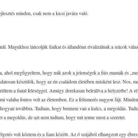
ejlesztés minden, csak nem a kicsi javára való.
ál. Magukhoz láncolják fiaikat és állandóan rivalizálnak a srácok válas
da, ahol megfigyeltem, hogy mik azok a jelenségek a fiús mamák és „me
 tudatosan készülök, hogy az én családom életében másként lesz. Nos, 
kerültem a fiatal feleséggel. Amúgy derekasan beleállva a helyzetbe! A 
ami valaha fontos volt az életemben. Ez a felismerés nagyon fájt. Mind
 a hogyan továbbra. Tudtam, hogy bennem van a kulcs, a megoldás. Tu
et a megoldás, de azt nem tudtam, hogy mit tenne most a szeretet.
lgetés volt köztem és a fiam között. Az ő szájából elhangzott egy ébre