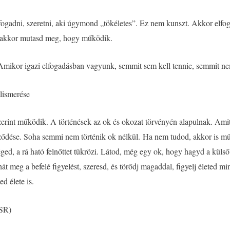
gadni, szeretni, aki úgymond „tökéletes”. Ez nem kunszt. Akkor elfoga
, akkor mutasd meg, hogy működik.
. Amikor igazi elfogadásban vagyunk, semmit sem kell tennie, semmit ne
elismerése
zerint mű­ködik. A történések az ok és okozat törvényén alapulnak. Am
ejeződése. Soha semmi nem történik ok nélkül. Ha nem tudod, akkor is 
ed, a rá ható felnőttet tükrözi. Látod, még egy ok, hogy hagyd a küls
meg a befelé figyelést, szeresd, és törődj magaddal, figyelj életed min
 élete is.
BSR)