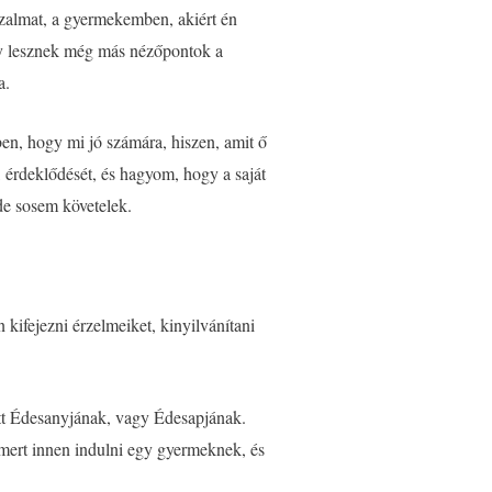
izalmat, a gyermekemben, akiért én
hogy lesznek még más nézőpontok a
a.
ben, hogy mi jó számára, hiszen, amit ő
 érdeklődését, és hagyom, hogy a saját
 de sosem követelek.
kifejezni érzelmeiket, kinyilvánítani
tt Édesanyjának, vagy Édesapjának.
 mert innen indulni egy gyermeknek, és