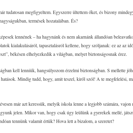
 már tudatosan megfigyeltem. Egyszerre ültettem őket, és bizony mindegy
 nagyságukban, termések hozatalában. És?
épesek lennének – ha hagynánk és nem akarnánk állandóan beleavatkozn
olatok kialakulásáról, tapasztalásról kellene, hogy szóljanak: ez az az i
zt”, békésen elhelyezkedik a világban, melyet biztonságosnak érez.
ágban kell lenniük, hangsúlyozom érzelmi biztonságban. S mellette jöh
 hatások. Mindig tudd, hogy, amit teszel, kiről szól! A te megfelelési, 
 évesen már azt keressük, melyik iskola lenne a legjobb számára, vajo
agyunk jelen. Mikor van, hogy csak úgy leülünk a gyerekek mellé, játs
andóan tennünk valamit értük? Hova lett a bizalom, a szeretet?