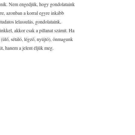
örténik. Nem engedjük, hogy gondolataink
rre, azonban a korral egyre inkább
tudatos lelassulás, gondolataink,
nkkel, akkor csak a pillanat számít. Ha
 (ülő, sétáló, légző, nyújtó), önmagunk
t, hanem a jelent éljük meg.