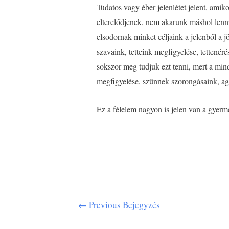
Tudatos vagy éber jelenlétet jelent, ami
elterelődjenek, nem akarunk máshol lenni
elsodornak minket céljaink a jelenből a j
szavaink, tetteink megfigyelése, tettené
sokszor meg tudjuk ezt tenni, mert a min
megfigyelése, szűnnek szorongásaink, agg
Ez a félelem nagyon is jelen van a gyerm
←
Previous Bejegyzés