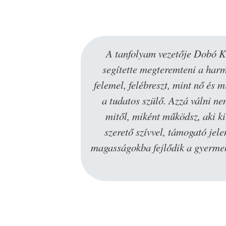
diséggel
Szeretek Katicával dolgozni. Mi
példáival
a felismeréseimet. Mindig támog
n benne van
tartja a fókuszt a szív terén,
a hogyan,
his
végtelen
ivételes
ztottam️. Te