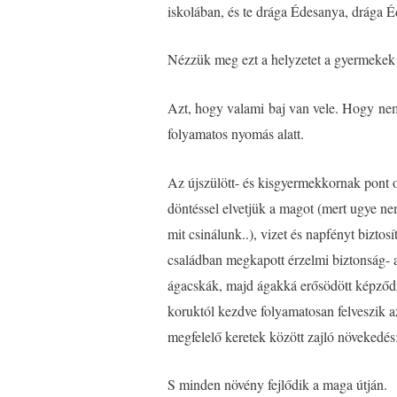
iskolában, és te drága Édesanya, drága É
Nézzük meg ezt a helyzetet a gyermekek
Azt, hogy valami baj van vele. Hogy nem 
folyamatos nyomás alatt.
Az újszülött- és kisgyermekkornak pont o
döntéssel elvetjük a magot (mert ugye n
mit csinálunk..), vizet és napfényt bizto
családban megkapott érzelmi biztonság- az
ágacskák, majd ágakká erősödött képződm
koruktól kezdve folyamatosan felveszik az
megfelelő keretek között zajló növekedés:
S minden növény fejlődik a maga útján.