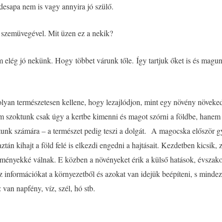
desapa nem is vagy annyira jó szülő.
 szemüvegével. Mit üzen ez a nekik?
elég jó nekünk. Hogy többet várunk tőle. Így tartjuk őket is és magunk
lyan természetesen kellene, hogy lezajlódjon, mint egy növény növekedé
em szoktunk csak úgy a kertbe kimenni és magot szórni a földbe, hane
sítunk számára – a természet pedig teszi a dolgát. A magocska először g
tán kihajt a föld felé is elkezdi engedni a hajtásait. Kezdetben kicsik,
ényekké válnak. E közben a növényeket érik a külső hatások, évszakok 
 információkat a környezetből és azokat van idejük beépíteni, s mindeze
 van napfény, víz, szél, hó stb.