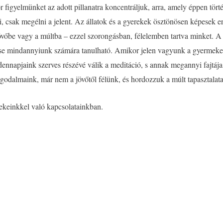
kor figyelmünket az adott pillanatra koncentráljuk, arra, amely éppen t
, csak megélni a jelent. Az állatok és a gyerekek ösztönösen képesek e
övőbe vagy a múltba – ezzel szorongásban, félelemben tartva minket. A 
rése mindannyiunk számára tanulható. Amikor jelen vagyunk a gyermekei
dennapjaink szerves részévé válik a meditáció, s annak megannyi fajtája
odalmaink, már nem a jövőtől félünk, és hordozzuk a múlt tapasztalatai
ekeinkkel való kapcsolatainkban.