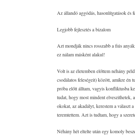
Az állandó aggódás, hasonlítgatások és f
Legjobb fejlesztés a bizalom
Azt mondják nincs rosszabb a fiús anyákn
ez nálam másként alakul!
Volt is az életemben előttem néhány pél
csodálatos feleségeit) között, amikre én
próba előtt álltam, vagyis konfliktusba 
tudat, hogy most mindent elveszíthetek, 
okokat, az akadályt, kerestem a választ
teremtettem. Azt is tudtam, hogy a szeret
Néhány hét eltelte után egy komoly beszé