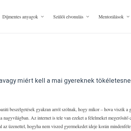
Díjmentes anyagok
Szülői elvonulás
Mentorálások
 avagy miért kell a mai gyereknek tökéletesne
aráti beszélgetések gyakran arról szólnak, hogy mikor – hova viszik a 
t a nagyvilágban. Az internet is tele van ezeket a félelmeket megerősít
zal az üzenettel, hogyha nem viszed gyermekedet ideje korán mindenféle 