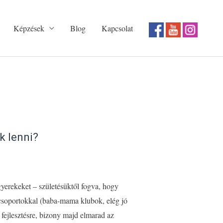
Képzések
Blog
Kapcsolat
k lenni?
gyerekeket – születésüktől fogva, hogy
ő csoportokkal (baba-mama klubok, elég jó
fejlesztésre, bizony majd elmarad az