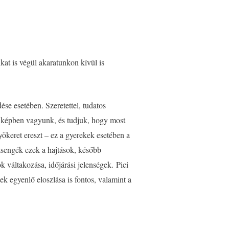
at is végül akaratunkon kívül is
se esetében. Szeretettel, tudatos
m képben vagyunk, és tudjuk, hogy most
yökeret ereszt – ez a gyerekek esetében a
 zsengék ezek a hajtások, később
váltakozása, időjárási jelenségek. Pici
k egyenlő eloszlása is fontos, valamint a