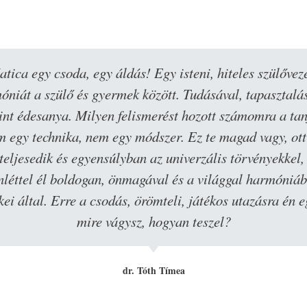
ndig a megfelelő támogatást adja ahhoz, hogy magam j
at, soha nem ítélkezik arról, hogy jól vagy rosszul lát
 segít elcsendesíteni az egót. Rendkívül hiteles abban, a
zen számtalan saját tapasztalattal támasztja alá tanítás
Balogh Nagy Mónika