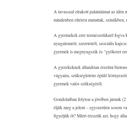
A tavasszal elrakott palántáimat az idén
mindenben eltérést mutattak, színükben,
A gyermekek erre természetüknél fogva k
nyugalomról, szeretetről, szociális kapcs
gyermek is megnyugszik és “gyökeret eres
A gyerekeknek állandóan érzelmi biztons
vágyaira, szükségleteire épülő környezeti
gyermek valós szükségéről.
Gondolatban folyton a jövőben járunk (2
éljük meg a jelent – egyszerűen sosem v
figyeljük őt? Miért érezzük azt, hogy áll