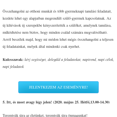
Összehangolni az otthoni munkát és több gyermeknapi tanulási feladatait,
kezdete lehet egy alapjaiban megrendült szülő-gyermek kapcsolatnak. Az
új kihívások új szerepekbe kényszerítették a szülőket, amelynek tanulása,
működtetése nem biztos, hogy minden család számára megvalósítható.
Arról beszélek majd, hogy mi módon lehet mégis összehangolni a teljesen
új feladatainkat, melyek által mindenki csak nyerhet.
Kulcsszavak:
kérj segítséget, delegáld a feladatokat, napirend, napi célok,
napi feladatok
JELENTKEZEM AZ ESEMÉNYRE!
5. Itt, és most avagy légy jelen! (2020. május 25. Hétfő,13.00-14.30)
Teremtsük újra az életünket, teremtsük újra önmagunkat!