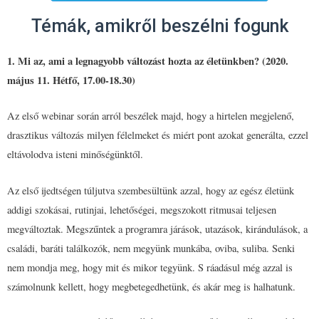
Témák, amikről beszélni fogunk
1. Mi az, ami a legnagyobb változást hozta az életünkben? (2020.
május 11. Hétfő, 17.00-18.30)
Az első webinar során arról beszélek majd, hogy a hirtelen megjelenő,
drasztikus változás milyen félelmeket és miért pont azokat generálta, ezzel
eltávolodva isteni minőségünktől.
Az első ijedtségen túljutva szembesültünk azzal, hogy az egész életünk
addigi szokásai, rutinjai, lehetőségei, megszokott ritmusai teljesen
megváltoztak. Megszűntek a programra járások, utazások, kirándulások, a
családi, baráti találkozók, nem megyünk munkába, oviba, suliba. Senki
nem mondja meg, hogy mit és mikor tegyünk. S ráadásul még azzal is
számolnunk kellett, hogy megbetegedhetünk, és akár meg is halhatunk.