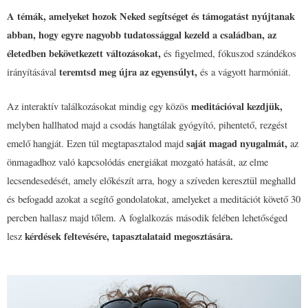
A témák, amelyeket hozok Neked segítséget és támogatást nyújtanak
abban, hogy egyre nagyobb tudatossággal kezeld a családban, az
életedben bekövetkezett változásokat,
és figyelmed, fókuszod szándékos
teremtsd meg újra az egyensúlyt,
irányításával
és a vágyott harmóniát.
meditációval kezdjük,
Az interaktív találkozásokat mindig egy közös
melyben hallhatod majd a csodás hangtálak gyógyító, pihentető, rezgést
saját magad nyugalmát,
emelő hangját. Ezen túl megtapasztalod majd
az
önmagadhoz való kapcsolódás energiákat mozgató hatását, az elme
lecsendesedését, amely előkészít arra, hogy a szíveden keresztül meghalld
és befogadd azokat a segítő gondolatokat, amelyeket a meditációt követő 30
percben hallasz majd tőlem. A foglalkozás második felében lehetőséged
kérdések feltevésére, tapasztalataid megosztására.
lesz