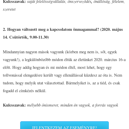
Kulcsszavak:
saját felelősségvállalás, önszerveződés
,
önállóság, félelem,
szeretet
2. Hogyan változott meg a kapcsolatom önmagammal? (2020. május
14. Csütörtök, 9.00-11.30)
Mindannyian nagyon mások vagyunk (közben meg nem is, sőt, egyek
vagyunk!), a legkülönbözőbb módon éltük az életünket 2020. március 16-a
előtt. Hogy addig hogyan és mi módon éltél, most lehet, hogy egy
tollvonással elengedésre került vagy ellenállással küzdesz az óta is. Nem
tudom, hogy melyik utat választottad. Bármelyiket is, az a tiéd, és csak
fogadd el címkézés nélkül.
Kulcsszavak:
mélyebb önismeret,
minden én vagyok,
a forrás vagyok
JELENTKEZEM AZ ESEMÉNYRE!