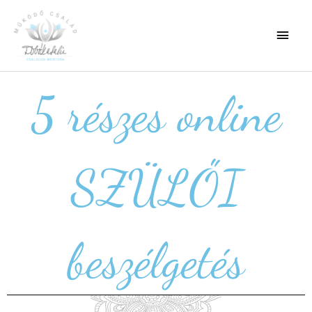
5 részes online
SZÜLŐI
beszélgetés