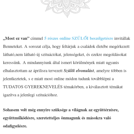
„Most ez van”
5 részes online SZÜLŐI beszélgetésre
címmel
invitállak
Benneteket. A sorozat célja, hogy feltárjuk a családok életébe megérkezett
látható,nem látható új szituációkat, jelenségeket, és ezekre megoldásokat
keressünk. A mindannyiunk által ismert körülmények miatt ugyanis
Szülői elvonulást
elhalasztottam az áprilisra tervezett
, amelyre többen is
jelentkeztetek, s e miatt most online módon tudunk továbblépni a
TUDATOS GYEREKNEVELÉS témakörben, a kiválasztott témákat
igazítva a jelenlegi szituációhoz.
Sohasem volt még ennyire szüksége a világnak az együttérzésre,
együttműködésre, szeretetteljes önmagunk és másokra való
odafigyelésre.